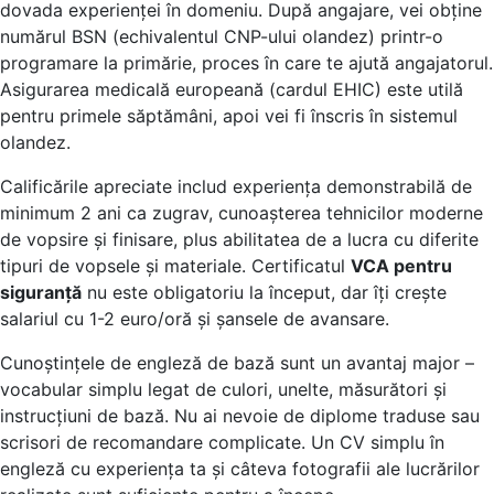
dovada experienței în domeniu. După angajare, vei obține
numărul BSN (echivalentul CNP-ului olandez) printr-o
programare la primărie, proces în care te ajută angajatorul.
Asigurarea medicală europeană (cardul EHIC) este utilă
pentru primele săptămâni, apoi vei fi înscris în sistemul
olandez.
Calificările apreciate includ experiența demonstrabilă de
minimum 2 ani ca zugrav, cunoașterea tehnicilor moderne
de vopsire și finisare, plus abilitatea de a lucra cu diferite
tipuri de vopsele și materiale. Certificatul
VCA pentru
siguranță
nu este obligatoriu la început, dar îți crește
salariul cu 1-2 euro/oră și șansele de avansare.
Cunoștințele de engleză de bază sunt un avantaj major –
vocabular simplu legat de culori, unelte, măsurători și
instrucțiuni de bază. Nu ai nevoie de diplome traduse sau
scrisori de recomandare complicate. Un CV simplu în
engleză cu experiența ta și câteva fotografii ale lucrărilor