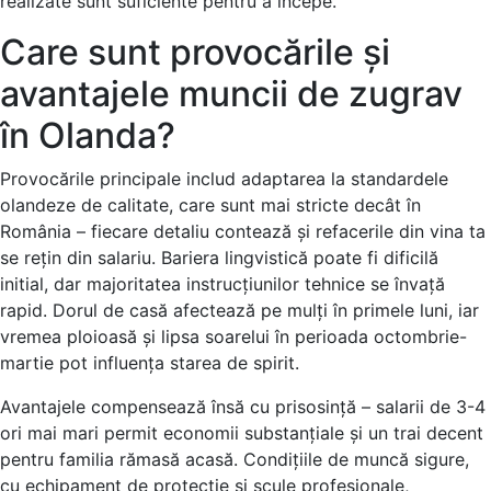
realizate sunt suficiente pentru a începe.
Care sunt provocările și
avantajele muncii de zugrav
în Olanda?
Provocările principale includ adaptarea la standardele
olandeze de calitate, care sunt mai stricte decât în
România – fiecare detaliu contează și refacerile din vina ta
se rețin din salariu. Bariera lingvistică poate fi dificilă
initial, dar majoritatea instrucțiunilor tehnice se învață
rapid. Dorul de casă afectează pe mulți în primele luni, iar
vremea ploioasă și lipsa soarelui în perioada octombrie-
martie pot influența starea de spirit.
Avantajele compensează însă cu prisosință – salarii de 3-4
ori mai mari permit economii substanțiale și un trai decent
pentru familia rămasă acasă. Condițiile de muncă sigure,
cu echipament de protecție și scule profesionale,