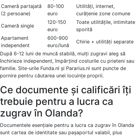
Cameră partajată
80-100
Utilități, internet,
(2 persoane)
euro
curățenie zone comune
120-150
Toate utilitățile, intimitate
Cameră single
euro
sporită
Apartament
600-900
Chirie + utilități separate
independent
euro/lună
După 6-12 luni de muncă stabilă, mulți zugravi aleg să
închirieze independent, împărțind costurile cu prieteni sau
familie. Site-urile Funda.nl și Pararius.nl sunt puncte de
pornire pentru căutarea unei locuințe proprii.
Ce documente și calificări îți
trebuie pentru a lucra ca
zugrav în Olanda?
Documentele esențiale pentru a lucra ca zugrav în Olanda
sunt cartea de identitate sau pașaportul valabil, plus