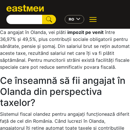
RO
Ca angajat în Olanda, vei plăti
impozit pe venit
între
36,97% și 49,5%, plus contribuții sociale obligatorii pentru
sănătate, pensie și șomaj. Din salariul brut se rețin automat
aceste taxe, rezultând salariul net care îți va fi plătit
săptămânal. Pentru muncitorii străini există facilități fiscale
speciale care pot reduce semnificativ povara fiscală.
Ce înseamnă să fii angajat în
Olanda din perspectiva
taxelor?
Sistemul fiscal olandez pentru angajați funcționează diferit
față de cel din România. Când lucrezi în Olanda,
angajatorul îți reține automat toate taxele și contribuțiile