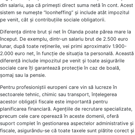
din salariu, așa că primești direct suma netă în cont. Acest
sistem se numește “loonheffing” și include atât impozitul
pe venit, cât și contribuțiile sociale obligatorii.
Diferența dintre brut și net în Olanda poate părea mare la
început. De exemplu, dintr-un salariu brut de 2.500 euro
lunar, după toate reținerile, vei primi aproximativ 1.900-
2.000 euro net, în funcție de situația ta personală. Această
diferență include impozitul pe venit și toate asigurările
sociale care îți garantează protecție în caz de boală,
șomaj sau la pensie.
Pentru profesioniștii europeni care vin să lucreze în
sectoarele tehnic, chimic sau transport, înțelegerea
acestor obligații fiscale este importantă pentru
planificarea financiară. Agențiile de recrutare specializate,
precum cele care operează în aceste domenii, oferă
suport complet în gestionarea aspectelor administrative și
fiscale, asigurându-se că toate taxele sunt plătite corect și