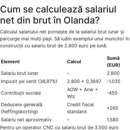
Cum se calculează salariul
net din brut în Olanda?
Calculul salariului net pornește de la salariul brut lunar și
parcurge mai mulți pași. Să luăm exemplul unui muncitor în
construcții cu salariu brut de 2.800 euro pe lună:
Sumă
Element
Calcul
(EUR)
Salariu brut lunar
–
2.800
Impozit pe venit (36,97%)
2.800 x 0,3697
-1.035
AOW + Anw +
Contribuții sociale
-450
Wlz
Deducere generală
Credit fiscal
+265
(heffingskorting)
standard
Salariu net aproximativ
–
1.580
Pentru un operator CNC cu salariu brut de 3.500 euro