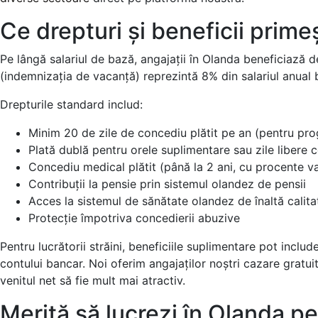
Ce drepturi și beneficii prime
Pe lângă salariul de bază, angajații în Olanda beneficiază 
(indemnizația de vacanță) reprezintă 8% din salariul anual b
Drepturile standard includ:
Minim 20 de zile de concediu plătit pe an (pentru pro
Plată dublă pentru orele suplimentare sau zile libere 
Concediu medical plătit (până la 2 ani, cu procente va
Contribuții la pensie prin sistemul olandez de pensii
Acces la sistemul de sănătate olandez de înaltă calita
Protecție împotriva concedierii abuzive
Pentru lucrătorii străini, beneficiile suplimentare pot incl
contului bancar. Noi oferim angajaților noștri cazare gratu
venitul net să fie mult mai atractiv.
Merită să lucrezi în Olanda pe