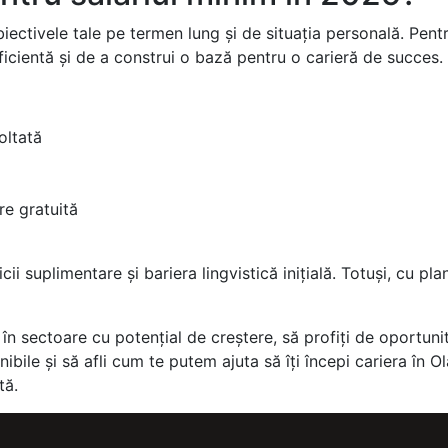
iectivele tale pe termen lung și de situația personală. Pent
ficientă și de a construi o bază pentru o carieră de succes.
oltată
re gratuită
icii suplimentare și bariera lingvistică inițială. Totuși, cu p
n sectoare cu potențial de creștere, să profiți de oportunită
nibile și să afli cum te putem ajuta să îți începi cariera în 
tă.