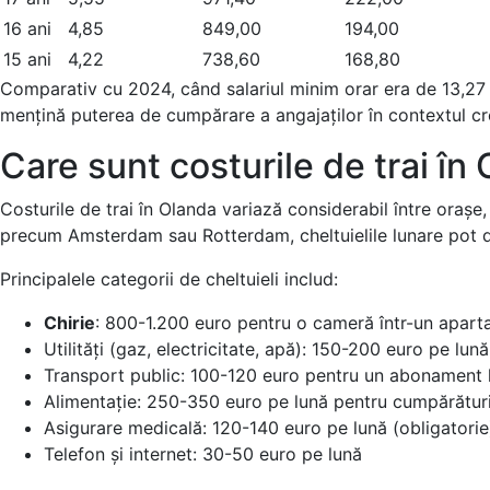
16 ani
4,85
849,00
194,00
15 ani
4,22
738,60
168,80
Comparativ cu 2024, când salariul minim orar era de 13,27 
mențină puterea de cumpărare a angajaților în contextul creș
Care sunt costurile de trai în
Costurile de trai în Olanda variază considerabil între orașe
precum Amsterdam sau Rotterdam, cheltuielile lunare pot d
Principalele categorii de cheltuieli includ:
Chirie
: 800-1.200 euro pentru o cameră într-un aparta
Utilități (gaz, electricitate, apă): 150-200 euro pe lună
Transport public: 100-120 euro pentru un abonament 
Alimentație: 250-350 euro pe lună pentru cumpărătur
Asigurare medicală: 120-140 euro pe lună (obligatorie
Telefon și internet: 30-50 euro pe lună