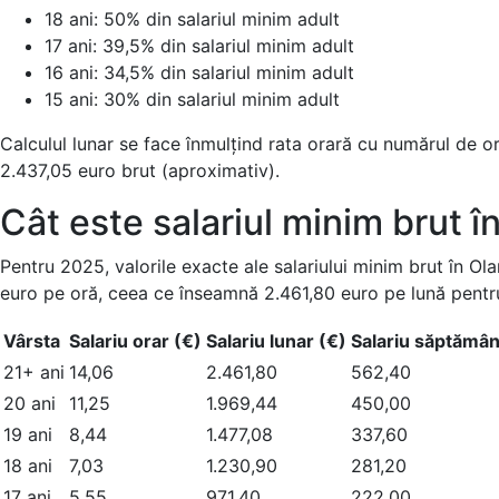
18 ani: 50% din salariul minim adult
17 ani: 39,5% din salariul minim adult
16 ani: 34,5% din salariul minim adult
15 ani: 30% din salariul minim adult
Calculul lunar se face înmulțind rata orară cu numărul de o
2.437,05 euro brut (aproximativ).
Cât este salariul minim brut 
Pentru 2025, valorile exacte ale salariului minim brut în Ol
euro pe oră, ceea ce înseamnă 2.461,80 euro pe lună pentr
Vârsta
Salariu orar (€)
Salariu lunar (€)
Salariu săptămân
21+ ani
14,06
2.461,80
562,40
20 ani
11,25
1.969,44
450,00
19 ani
8,44
1.477,08
337,60
18 ani
7,03
1.230,90
281,20
17 ani
5,55
971,40
222,00