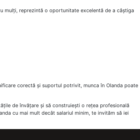
ru mulți, reprezintă o oportunitate excelentă de a câștiga
lanificare corectă și suportul potrivit, munca în Olanda poate
țile de învățare și să construiești o rețea profesională
Olanda cu mai mult decât salariul minim, te invităm să iei