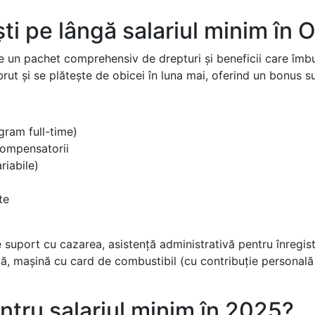
ști pe lângă salariul minim în 
de un pachet comprehensiv de drepturi și beneficii care îmbu
rut și se plătește de obicei în luna mai, oferind un bonus s
gram full-time)
compensatorii
riabile)
te
ude suport cu cazarea, asistență administrativă pentru înregi
ită, mașină cu card de combustibil (cu contribuție personal
ntru salariul minim în 2025?