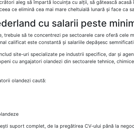
ucrători aleg să împartă locuința cu alții, să gătească acasă
 ceea ce elimină cea mai mare cheltuială lunară și face ca sal
derland cu salarii peste minim
e, trebuie să te concentrezi pe sectoarele care oferă cele ma
al calificat este constantă și salariile depășesc semnificati
ud site-uri specializate pe industrii specifice, dar și agenți
eni cu angajatori olandezi din sectoarele tehnice, chimice ș
torii olandezi caută:
 olandeze
ești suport complet, de la pregătirea CV-ului până la negoci