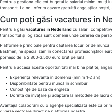
Pentru a gestiona eficient bugetul la salariul minim, mulți l
transport. La noi, oferim cazare gratuită angajaților noștri,
Cum poți găsi vacatures in Ne
Pentru a găsi
vacatures in Nederland
cu salarii competitiv
transportul și logistica sunt domenii unde cererea de person
Platformele principale pentru căutarea locurilor de muncă incl
Eastmen, ne specializăm în conectarea profesioniștilor europ
pornesc de la 2.800-3.500 euro brut pe lună.
Pentru a accesa aceste oportunități mai bine plătite, angaja
Experiență relevantă în domeniu (minim 1-2 ani)
Disponibilitate pentru muncă în schimburi
Cunoștințe de bază de engleză
Dorință de învățare și adaptare la metodele de lucru
Avantajul colaborării cu o agenție specializată este că prim
diverse sectoare
direct pe platforma noastră.