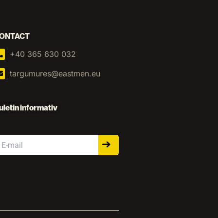
ONTACT
+40 365 630 032
targumures@eastmen.eu
uletin informativ