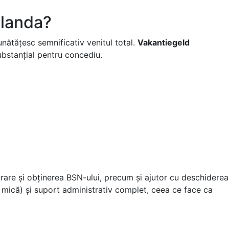
Olanda?
nătățesc semnificativ venitul total.
Vakantiegeld
ubstanțial pentru concediu.
strare și obținerea BSN-ului, precum și ajutor cu deschiderea
ă mică) și suport administrativ complet, ceea ce face ca