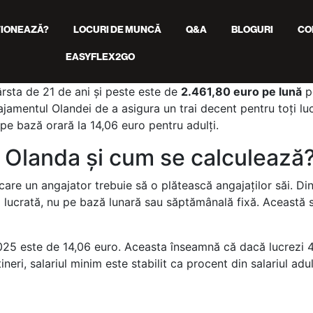
IONEAZĂ?
LOCURI DE MUNCĂ
Q&A
BLOGURI
CO
EASYFLEX2GO
ârsta de 21 de ani și peste este de
2.461,80 euro pe lună
p
ajamentul Olandei de a asigura un trai decent pentru toți lucr
 pe bază orară la 14,06 euro pentru adulți.
n Olanda și cum se calculează
are un angajator trebuie să o plătească angajaților săi. Di
 lucrată, nu pe bază lunară sau săptămânală fixă. Această s
în 2025 este de 14,06 euro. Aceasta înseamnă că dacă lucrez
eri, salariul minim este stabilit ca procent din salariul adul