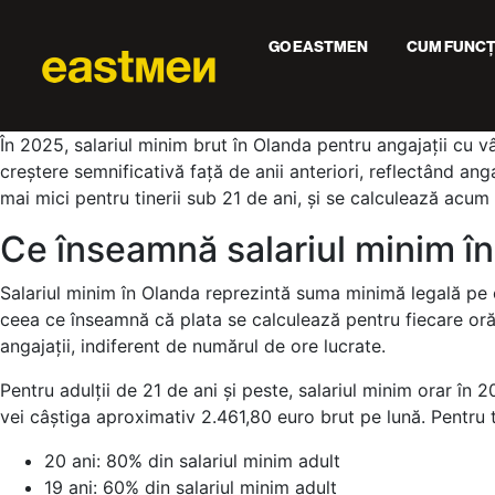
GO EASTMEN
CUM FUNCȚ
În 2025, salariul minim brut în Olanda pentru angajații cu v
creștere semnificativă față de anii anteriori, reflectând ang
mai mici pentru tinerii sub 21 de ani, și se calculează acum
Ce înseamnă salariul minim î
Salariul minim în Olanda reprezintă suma minimă legală pe c
ceea ce înseamnă că plata se calculează pentru fiecare oră
angajații, indiferent de numărul de ore lucrate.
Pentru adulții de 21 de ani și peste, salariul minim orar 
vei câștiga aproximativ 2.461,80 euro brut pe lună. Pentru tin
20 ani: 80% din salariul minim adult
19 ani: 60% din salariul minim adult