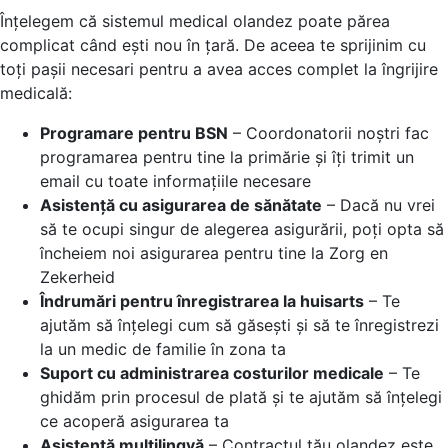
Înțelegem că sistemul medical olandez poate părea
complicat când ești nou în țară. De aceea te sprijinim cu
toți pașii necesari pentru a avea acces complet la îngrijire
medicală:
Programare pentru BSN
– Coordonatorii noștri fac
programarea pentru tine la primărie și îți trimit un
email cu toate informațiile necesare
Asistență cu asigurarea de sănătate
– Dacă nu vrei
să te ocupi singur de alegerea asigurării, poți opta să
încheiem noi asigurarea pentru tine la Zorg en
Zekerheid
Îndrumări pentru înregistrarea la huisarts
– Te
ajutăm să înțelegi cum să găsești și să te înregistrezi
la un medic de familie în zona ta
Suport cu administrarea costurilor medicale
– Te
ghidăm prin procesul de plată și te ajutăm să înțelegi
ce acoperă asigurarea ta
Asistență multilingvă
– Contractul tău olandez este