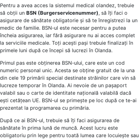
Pentru a avea acces la sistemul medical olandez, trebuie
să obții un
BSN (Burgerservicenummer)
, să îți faci o
asigurare de sănătate obligatorie și să te înregistrezi la un
medic de familie. BSN-ul este necesar pentru a putea
încheia asigurarea, iar fără asigurare nu ai acces complet
la serviciile medicale. Toți acești pași trebuie finalizați în
primele luni după ce începi să lucrezi în Olanda.
Primul pas este obținerea BSN-ului, care este un cod
numeric personal unic. Acesta se obține gratuit de la una
din cele 19 primării special destinate străinilor care vin să
lucreze temporar în Olanda. Ai nevoie de un pașaport
valabil sau o carte de identitate națională valabilă dacă
ești cetățean UE. BSN-ul se primește pe loc după ce te-ai
prezentat la programarea cu primăria.
După ce ai BSN-ul, trebuie să îți faci asigurarea de
sănătate în prima lună de muncă. Acest lucru este
obligatoriu prin lege pentru toată lumea care locuiește sau