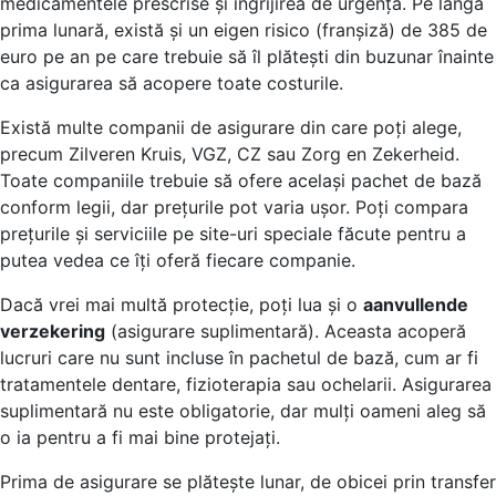
medicamentele prescrise și îngrijirea de urgență. Pe lângă
prima lunară, există și un eigen risico (franșiză) de 385 de
euro pe an pe care trebuie să îl plătești din buzunar înainte
ca asigurarea să acopere toate costurile.
Există multe companii de asigurare din care poți alege,
precum Zilveren Kruis, VGZ, CZ sau Zorg en Zekerheid.
Toate companiile trebuie să ofere același pachet de bază
conform legii, dar prețurile pot varia ușor. Poți compara
prețurile și serviciile pe site-uri speciale făcute pentru a
putea vedea ce îți oferă fiecare companie.
Dacă vrei mai multă protecție, poți lua și o
aanvullende
verzekering
(asigurare suplimentară). Aceasta acoperă
lucruri care nu sunt incluse în pachetul de bază, cum ar fi
tratamentele dentare, fizioterapia sau ochelarii. Asigurarea
suplimentară nu este obligatorie, dar mulți oameni aleg să
o ia pentru a fi mai bine protejați.
Prima de asigurare se plătește lunar, de obicei prin transfer