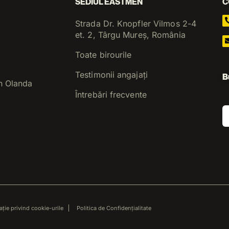
SEDIUL EASTMEN
C
Strada Dr. Knopfler Vilmos 2-4
et. 2, Târgu Mureș, România
Toate birourile
Testimonii angajați
B
n Olanda
Întrebări frecvente
ație privind cookie-urile
Politica de Confidențialitate