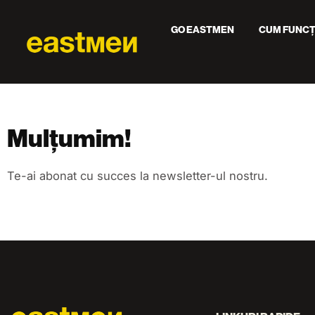
GO EASTMEN
CUM FUNCȚ
Mulțumim!
Te-ai abonat cu succes la newsletter-ul nostru.