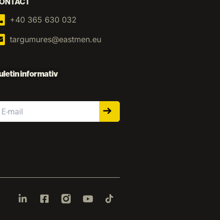
ONTACT
+40 365 630 032
targumures@eastmen.eu
uletin informativ