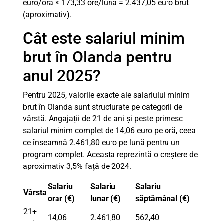
euro/oră × 173,33 ore/lună = 2.437,05 euro brut
(aproximativ).
Cât este salariul minim
brut în Olanda pentru
anul 2025?
Pentru 2025, valorile exacte ale salariului minim
brut în Olanda sunt structurate pe categorii de
vârstă. Angajații de 21 de ani și peste primesc
salariul minim complet de 14,06 euro pe oră, ceea
ce înseamnă 2.461,80 euro pe lună pentru un
program complet. Aceasta reprezintă o creștere de
aproximativ 3,5% față de 2024.
Salariu
Salariu
Salariu
Vârsta
orar (€)
lunar (€)
săptămânal (€)
21+
14,06
2.461,80
562,40