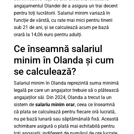
angajamentul Olandei de a asigura un trai decent
pentru toți lucrătorii. Salariul minim variază în
funcție de vârstă, cu rate mai mici pentru tinerii
sub 21 de ani, și se calculează acum pe bază
orară la 14,06 euro pentru adulți.
Ce înseamnă salariul
minim în Olanda și cum
se calculează?
Salariul minim în Olanda reprezintă suma minimă
legală pe care un angajator trebuie să o plătească
angajaților săi. Din 2024, Olanda a trecut la un
sistem de
salariu minim orar
, ceea ce înseamnă
că plata se calculează pentru fiecare oră lucrată,
nu pe bază lunară sau săptămânală fixă. Această
schimbare asigură o plată mai echitabilă pentru
toți angajații, indiferent de numărul de ore lucrate.