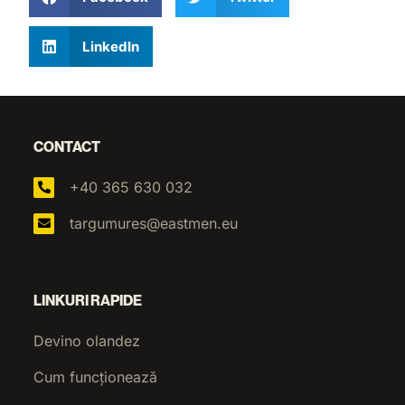
LinkedIn
CONTACT
+40 365 630 032
targumures@eastmen.eu
LINKURI RAPIDE
Devino olandez
Cum funcționează