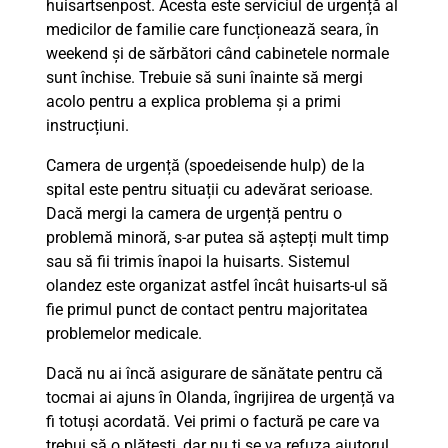
huisartsenpost. Acesta este serviciul de urgență al
medicilor de familie care funcționează seara, în
weekend și de sărbători când cabinetele normale
sunt închise. Trebuie să suni înainte să mergi
acolo pentru a explica problema și a primi
instrucțiuni.
Camera de urgență (spoedeisende hulp) de la
spital este pentru situații cu adevărat serioase.
Dacă mergi la camera de urgență pentru o
problemă minoră, s-ar putea să aștepți mult timp
sau să fii trimis înapoi la huisarts. Sistemul
olandez este organizat astfel încât huisarts-ul să
fie primul punct de contact pentru majoritatea
problemelor medicale.
Dacă nu ai încă asigurare de sănătate pentru că
tocmai ai ajuns în Olanda, îngrijirea de urgență va
fi totuși acordată. Vei primi o factură pe care va
trebui să o plătești, dar nu ți se va refuza ajutorul