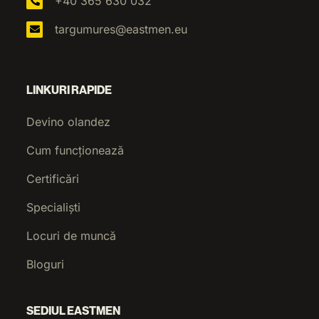
+40 365 630 032
targumures@eastmen.eu
LINKURI RAPIDE
Devino olandez
Cum funcționează
Certificări
Specialiști
Locuri de muncă
Bloguri
SEDIUL EASTMEN