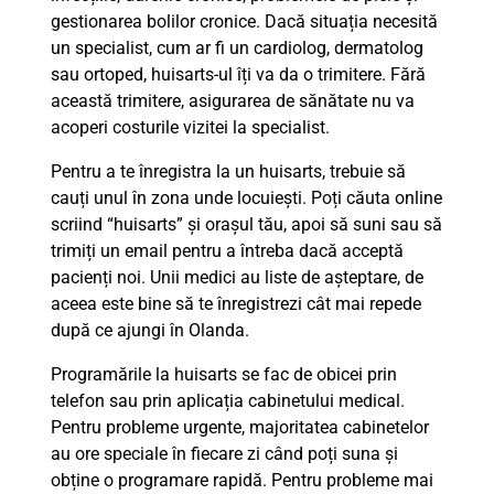
gestionarea bolilor cronice. Dacă situația necesită
un specialist, cum ar fi un cardiolog, dermatolog
sau ortoped, huisarts-ul îți va da o trimitere. Fără
această trimitere, asigurarea de sănătate nu va
acoperi costurile vizitei la specialist.
Pentru a te înregistra la un huisarts, trebuie să
cauți unul în zona unde locuiești. Poți căuta online
scriind “huisarts” și orașul tău, apoi să suni sau să
trimiți un email pentru a întreba dacă acceptă
pacienți noi. Unii medici au liste de așteptare, de
aceea este bine să te înregistrezi cât mai repede
după ce ajungi în Olanda.
Programările la huisarts se fac de obicei prin
telefon sau prin aplicația cabinetului medical.
Pentru probleme urgente, majoritatea cabinetelor
au ore speciale în fiecare zi când poți suna și
obține o programare rapidă. Pentru probleme mai