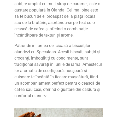
subțire umplut cu mult sirop de caramel, este o
gustare populară în Olanda. Cel mai bine este
să te bucuri de el proaspăt de la piața locală
sau de la brutărie, asortându-se perfect cu o
ceașcă de cafea și oferind o combinație
încântătoare de texturi și arome.
Pătrunde în lumea delicioasă a biscuiților
olandezi cu Speculaas. Acești biscuiți subțiri și
crocanți, îmbogățiți cu condimente, sunt
tradițional savurați în lunile de iarnă. Amestecul
lor aromatic de scorțișoară, nucșoară și
cuișoare te încântă în fiecare mușcătură, fiind
un acompaniament perfect pentru o ceașcă de
cafea sau ceai, oferind o gustare din căldura și
confortul olandez.