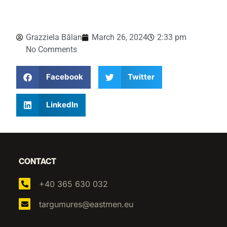
Grazziela Bălan
March 26, 2024
2:33 pm
No Comments
Facebook
Twitter
LinkedIn
CONTACT
+40 365 630 032
targumures@eastmen.eu