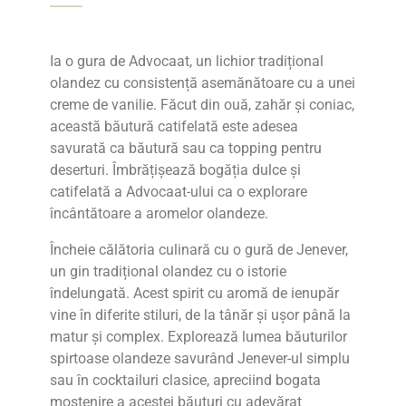
Ia o gura de Advocaat, un lichior tradițional
olandez cu consistență asemănătoare cu a unei
creme de vanilie. Făcut din ouă, zahăr și coniac,
această băutură catifelată este adesea
savurată ca băutură sau ca topping pentru
deserturi. Îmbrățișează bogăția dulce și
catifelată a Advocaat-ului ca o explorare
încântătoare a aromelor olandeze.
Încheie călătoria culinară cu o gură de Jenever,
un gin tradițional olandez cu o istorie
îndelungată. Acest spirit cu aromă de ienupăr
vine în diferite stiluri, de la tânăr și ușor până la
matur și complex. Explorează lumea băuturilor
spirtoase olandeze savurând Jenever-ul simplu
sau în cocktailuri clasice, apreciind bogata
moștenire a acestei băuturi cu adevărat