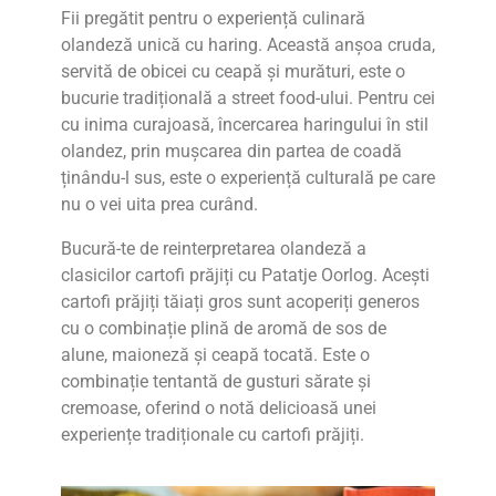
Fii pregătit pentru o experiență culinară
olandeză unică cu haring. Această anșoa cruda,
servită de obicei cu ceapă și murături, este o
bucurie tradițională a street food-ului. Pentru cei
cu inima curajoasă, încercarea haringului în stil
olandez, prin mușcarea din partea de coadă
ținându-l sus, este o experiență culturală pe care
nu o vei uita prea curând.
Bucură-te de reinterpretarea olandeză a
clasicilor cartofi prăjiți cu Patatje Oorlog. Acești
cartofi prăjiți tăiați gros sunt acoperiți generos
cu o combinație plină de aromă de sos de
alune, maioneză și ceapă tocată. Este o
combinație tentantă de gusturi sărate și
cremoase, oferind o notă delicioasă unei
experiențe tradiționale cu cartofi prăjiți.