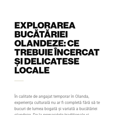
EXPLORAREA
BUCĂTĂRIEI
OLANDEZE: CE
TREBUIE ÎNCERCAT
ȘI DELICATESE
LOCALE
În calitate de angajat temporar în Olanda,
experiența culturală nu ar fi completă fără să te
bucuri de lumea bogată și variată a bucătăriei
olandeze. De la preparatele tradiționale și