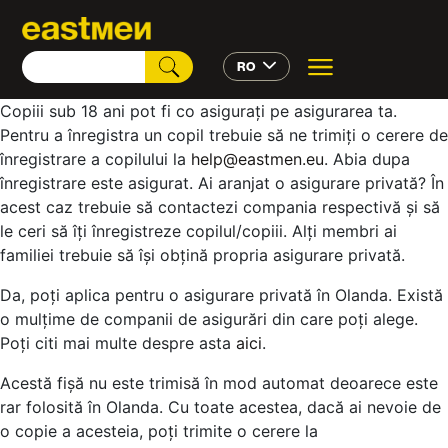
RO
Copiii sub 18 ani pot fi co asigurați pe asigurarea ta.
Pentru a înregistra un copil trebuie să ne trimiți o cerere de
înregistrare a copilului la
help@eastmen.eu
. Abia dupa
înregistrare este asigurat. Ai aranjat o asigurare privată? În
acest caz trebuie să contactezi compania respectivă și să
le ceri să îți înregistreze copilul/copiii. Alți membri ai
familiei trebuie să își obțină propria asigurare privată.
Da, poți aplica pentru o asigurare privată în Olanda. Există
o mulțime de companii de asigurări din care poți alege.
Poți citi mai multe despre asta
aici
.
Acestă fișă nu este trimisă în mod automat deoarece este
rar folosită în Olanda. Cu toate acestea, dacă ai nevoie de
o copie a acesteia, poți trimite o cerere la