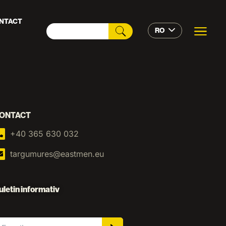
NTACT
RO
ONTACT
+40 365 630 032
targumures@eastmen.eu
uletin informativ