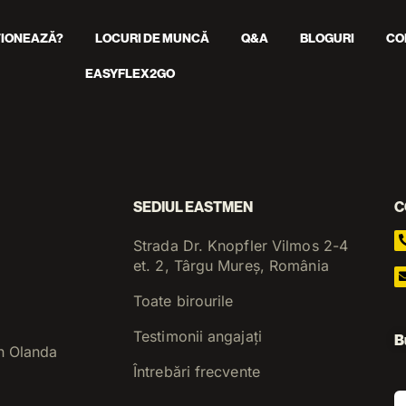
IONEAZĂ?
LOCURI DE MUNCĂ
Q&A
BLOGURI
CO
EASYFLEX2GO
SEDIUL EASTMEN
C
Strada Dr. Knopfler Vilmos 2-4
et. 2, Târgu Mureș, România
Toate birourile
Testimonii angajați
B
n Olanda
Întrebări frecvente