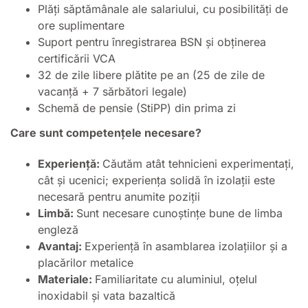
Plăți săptămânale ale salariului, cu posibilități de
ore suplimentare
Suport pentru înregistrarea BSN și obținerea
certificării VCA
32 de zile libere plătite pe an (25 de zile de
vacanță + 7 sărbători legale)
Schemă de pensie (StiPP) din prima zi
Care sunt competențele necesare?
Experiență:
Căutăm atât tehnicieni experimentați,
cât și ucenici; experiența solidă în izolații este
necesară pentru anumite poziții
Limbă:
Sunt necesare cunoștințe bune de limba
engleză
Avantaj:
Experiență în asamblarea izolațiilor și a
placărilor metalice
Materiale:
Familiaritate cu aluminiul, oțelul
inoxidabil și vata bazaltică