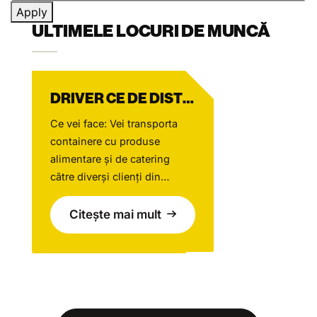
Apply
ULTIMELE LOCURI DE MUNCĂ
DRIVER CE DE DISTRIBUȚIE MAGAZIN
Ce vei face: Vei transporta
containere cu produse
alimentare și de catering
către diverși clienți din
sectorul Horeca, în principal
în zona Amsterdam,
Citește mai mult
contribuind în fiecare zi la
oferirea unui serviciu
excelent. Lucrând
ȘOFER CE CONTAINER / CIMENTIERĂ (MIXER)
îndeaproape cu echipa
Bidfood și cu o rețea de
Ce vei face: Vei transporta