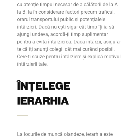
cu atenție timpul necesar de a călătorii de la A
la B. Ia în considerare factori precum traficul,
orarul transportului public și potențialele
întârzieri. Dacă nu ești sigur cât timp îți ia să
ajungi undeva, acordă-ți timp suplimentar
pentru a evita întârzierea. Dacă întârzii, asigură-
te că îți anunți colegii cât mai curând posibil.
Cere-ți scuze pentru întârziere și explică motivul
întârzierii tale.
ÎNȚELEGE
IERARHIA
La locurile de muncă olandeze, ierarhia este