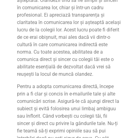
așteptată. Olandezii tind să fie simpli și sinceri
în comunicarea lor, chiar și într-un cadru
profesional. Ei apreciază transparența și
claritatea în comunicarea lor și așteaptă același
lucru de la colegii lor. Acest lucru poate fi diferit
de ce erai obișnuit, mai ales dacă vii dintr-o
cultură în care comunicarea indirectă este
norma. Cu toate acestea, abilitatea de a
comunica direct și sincer cu colegii tăi este o
abilitate esențială de dezvoltat dacă vrei să
reușești la locul de muncă olandez.
Pentru a adopta comunicarea directă, începe
prin a fi clar și concis în e-mailurile tale și alte
comunicări scrise. Asigură-te că ajungi direct la
subiect și evită folosirea unui limbaj ambiguu
sau înflorit. Când vorbești cu colegii tăi, fii
sincer și direct cu privire la gândurile tale. Nu-ți
fie teamă să-ți exprimi opiniile sau să pui