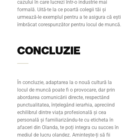
cazului în care lucrezi într-o industrie mai
formală. Uită-te la ce poartă colegii tăi și
urmează-le exemplul pentru a te asigura că ești
îmbrăcat corespunzător pentru locul de muncă.
CONCLUZIE
În concluzie, adaptarea la o nouă cultură la
locul de muncă poate fi o provocare, dar prin
abordarea comunicării directe, respectând
punctualitatea, înțelegând ierarhia, apreciind
echilibrul dintre viața profesională și cea
personală și familiarizându-te cu eticheta în
afaceri din Olanda, te poți integra cu succes în
mediul de lucru olandez. Amintește-ți să fii