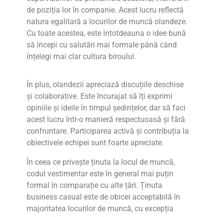
de poziția lor în companie. Acest lucru reflectă
natura egalitară a locurilor de muncă olandeze.
Cu toate acestea, este întotdeauna o idee bună
să începi cu salutări mai formale până când
înțelegi mai clar cultura biroului.
În plus, olandezii apreciază discuțiile deschise
și colaborative. Este încurajat să îți exprimi
opiniile și ideile în timpul ședințelor, dar să faci
acest lucru într-o manieră respectuoasă și fără
confruntare. Participarea activă și contribuția la
obiectivele echipei sunt foarte apreciate.
În ceea ce privește ținuta la locul de muncă,
codul vestimentar este în general mai puțin
formal în comparație cu alte țări. Ținuta
business casual este de obicei acceptabilă în
majoritatea locurilor de muncă, cu excepția