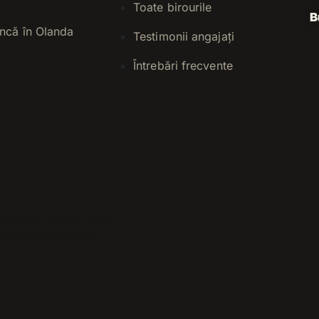
Toate birourile
B
ncă în Olanda
Testimonii angajați
Întrebări frecvente
 privind cookie-urile
e Confidențialitate