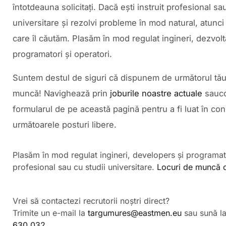
întotdeauna solicitați. Dacă ești instruit profesional sau
universitare și rezolvi probleme în mod natural, atunci 
care îl căutăm. Plasăm în mod regulat ingineri, dezvolta
programatori și operatori.
Suntem destul de siguri că dispunem de următorul tău
muncă! Navighează prin
joburile noastre actuale
sauc
formularul de pe această pagină pentru a fi luat în con
următoarele posturi libere.
Plasăm în mod regulat ingineri, developers și programator
profesional sau cu studii universitare.
Locuri de muncă 
Vrei să contactezi recrutorii noștri direct?
Trimite un e-mail la
targumures@eastmen.eu
sau sună l
630 032