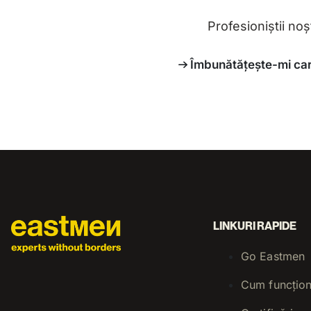
Profesioniștii noșt
Îmbunătățește-mi car
LINKURI RAPIDE
Go Eastmen
Cum funcțio