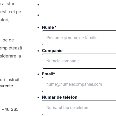
 ai studii
ești cel pe
tori,
Nume
*
 loc de
ompletează
Companie
siderare la
Email
*
i instruiți
curente
Numar de telefon
a
+40 365