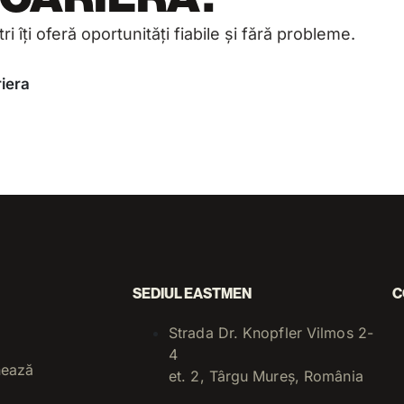
ri îți oferă oportunități fiabile și fără probleme.
iera
SEDIUL EASTMEN
C
Strada Dr. Knopfler Vilmos 2-
4
nează
et. 2, Târgu Mureș, România