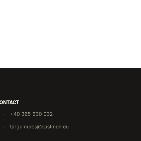
ONTACT
+40 365 630 032
targumures@eastmen.eu