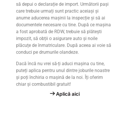
să depui o declarație de import. Următorii pași
care trebuie urmați sunt practic aceiași și
anume aducerea mașinii la inspecție și să ai
documentele necesare cu tine. După ce mașina
a fost aprobată de RDW, trebuie să plătești
impozit, să obții o asigurare auto și noile
plăcuțe de înmatriculare. După aceea ai voie să
conduci pe drumurile olandeze.
Dacă încă nu vrei să-ți aduci mașina cu tine,
puteți aplica pentru unul dintre joburile noastre
și poți închiria o mașină de la noi. Îți oferim
chiar și combustibil gratuit!
Aplică aici