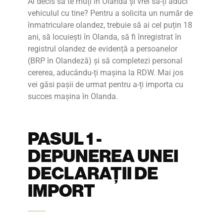
Ai decis să te muți în Olanda și vrei să-ți aduci
vehiculul cu tine? Pentru a solicita un
număr de
înmatriculare olandez, trebuie să ai cel puțin 18
ani, să locuiești în Olanda, să fi înregistrat în
registrul olandez de evidență a persoanelor
(BRP în Olandeză) și să completezi personal
cererea, aducându-ți mașina la RDW. Mai jos
vei găsi pașii de urmat pentru a-ți importa cu
succes mașina în Olanda.
PASUL 1 -
DEPUNEREA UNEI
DECLARAȚII DE
IMPORT