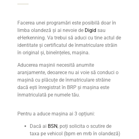
Facerea unei programări este posibilă doar în
limba olandeză și ai nevoie de
Digid
sau
eHerkenning. Va trebui să aduci cu tine actul de
identitate și certificatul de înmatriculare străin
în original și, bineînțeles, mașina.
Aducerea
mașinii necesită anumite
aranjamente, deoarece nu ai voie să conduci o
mașină cu plăcuțe de înmatriculare străine
dacă ești înregistrat în BRP și mașina este
înmatriculată pe numele tău.
Pentru a aduce mașina ai 3 opțiuni:
Dacă ai
BSN
, poți solicita o scutire de
taxa pe vehicol (bpm en mrb în olandeză)