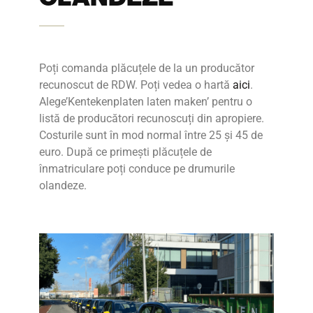
Poți comanda plăcuțele de la un producător
recunoscut de RDW. Poți vedea o hartă
aici
.
Alege’
Kentekenplaten laten maken’ pentru o
listă de
producători recunoscuți din apropiere.
Costurile sunt în mod normal între 25 și 45 de
euro.
După ce primești plăcuțele de
înmatriculare poți conduce pe drumurile
olandeze.