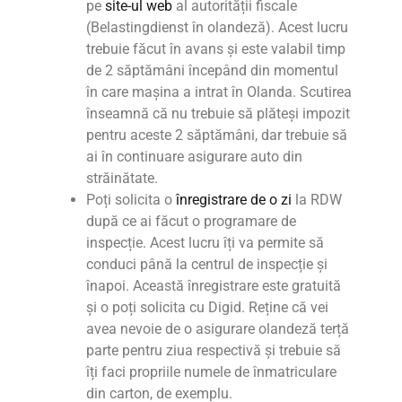
pe
site-ul web
al autorității fiscale
(Belastingdienst în olandeză).
Acest lucru
trebuie făcut în avans și este valabil timp
de 2 săptămâni începând din momentul
în care mașina a intrat în Olanda. Scutirea
înseamnă că nu trebuie să plăteși impozit
pentru aceste 2 săptămâni, dar trebuie să
ai în continuare asigurare auto din
străinătate.
Poți solicita o
înregistrare de o zi
la RDW
după ce ai făcut o programare de
inspecție. Acest lucru îți va permite să
conduci până la centrul de inspecție și
înapoi. Această înregistrare este gratuită
și o poți solicita cu Digid. Reține că vei
avea nevoie de o asigurare olandeză terță
parte pentru ziua respectivă și trebuie să
îți faci propriile numele de înmatriculare
din carton, de exemplu.