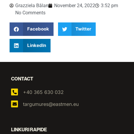
Grazziela Bălan
November 24, 2022
3:52 pm
No Comments
Facebook
Twitter
LinkedIn
CONTACT
+40 365 630 032
targumures@eastmen.eu
LINKURI RAPIDE