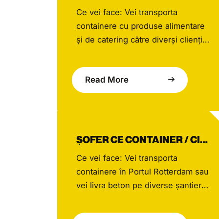
Ce vei face: Vei transporta
containere cu produse alimentare
și de catering către diverși clienți
din sectorul Horeca, în principal în
zona Amsterdam, contribuind în
Read More
fiecare zi la oferirea unui serviciu
excelent. Lucrând îndeaproape cu
echipa Bidfood și cu o rețea de
sprijin formată din colegi, vei
asigura o comunicare fluidă, te vei
ȘOFER CE CONTAINER / CIMENTIERĂ (MIXER)
ocupa de […]
Ce vei face: Vei transporta
containere în Portul Rotterdam sau
vei livra beton pe diverse șantiere
din întreaga țară, contribuind zilnic
la proiecte unice. Lucrând