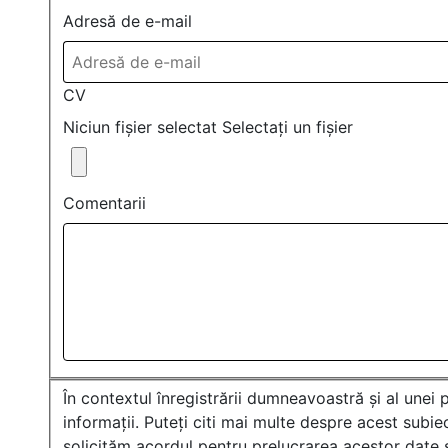
Adresă de e-mail
CV
Niciun fișier selectat
Selectați un fișier
Comentarii
În contextul înregistrării dumneavoastră și al une
informații. Puteți citi mai multe despre acest subie
solicităm acordul pentru prelucrarea acestor date ș