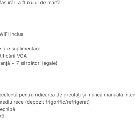
fășurări a fluxului de marfă
WiFi inclus
de ore suplimentare
tificării VCA
canță + 7 sărbători legale)
excelentă pentru ridicarea de greutăți și muncă manuală inte
ediu rece (depozit frigorific/refrigerat)
e echipă
ză