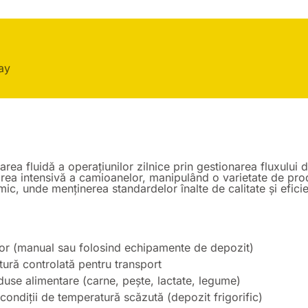
ay
rarea fluidă a operațiunilor zilnice prin gestionarea fluxului
rea intensivă a camioanelor, manipulând o varietate de prod
mic, unde menținerea standardelor înalte de calitate și eficien
lor (manual sau folosind echipamente de depozit)
tură controlată pentru transport
oduse alimentare (carne, pește, lactate, legume)
condiții de temperatură scăzută (depozit frigorific)