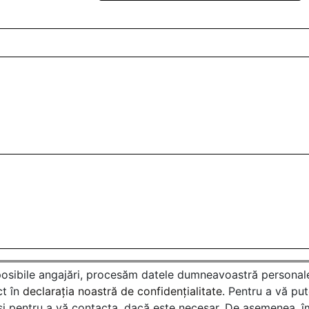
i posibile angajări, procesăm datele dumneavoastră personale
ct în
declarația noastră de confidențialitate
. Pentru a vă pu
i pentru a vă contacta, dacă este necesar. De asemenea, împ