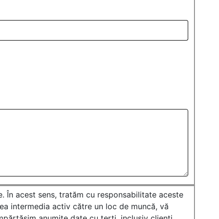
. În acest sens, tratăm cu responsabilitate aceste
tea intermedia activ către un loc de muncă, vă
ărtășim anumite date cu terți, inclusiv clienți.