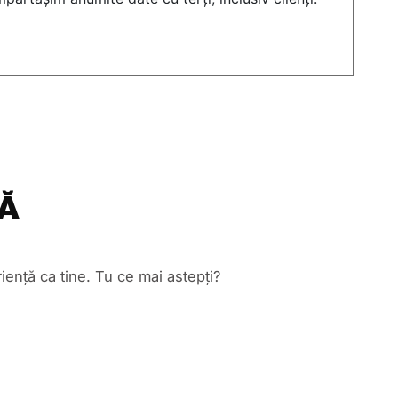
CĂ
ență ca tine. Tu ce mai astepți?