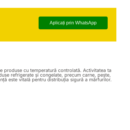
Aplicați prin WhatsApp
 de produse cu temperatură controlată. Activitatea ta
use refrigerate și congelate, precum carne, pește,
ță este vitală pentru distribuția sigură a mărfurilor.