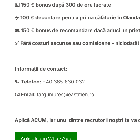
💶 150 € bonus după 300 de ore lucrate
✈️ 100 € decontare pentru prima călătorie în Oland
👥 150 € bonus de recomandare dacă aduci un priet
✅ Fără costuri ascunse sau comisioane - niciodată!
Informații de contact:
📞 Telefon:
+40 365 630 032
📧 Email:
targumures@eastmen.ro
Aplică ACUM, iar unul dintre recrutorii noștri te va 
Aplicați prin WhatsApp