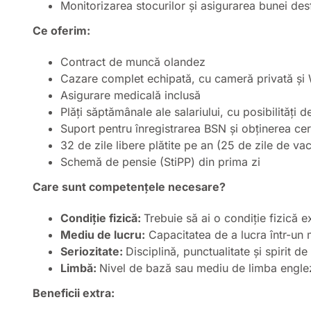
Monitorizarea stocurilor și asigurarea bunei des
Ce oferim:
Contract de muncă olandez
Cazare complet echipată, cu cameră privată și 
Asigurare medicală inclusă
Plăți săptămânale ale salariului, cu posibilități 
Suport pentru înregistrarea BSN și obținerea cer
32 de zile libere plătite pe an (25 de zile de va
Schemă de pensie (StiPP) din prima zi
Care sunt competențele necesare?
Condiție fizică:
Trebuie să ai o condiție fizică 
Mediu de lucru:
Capacitatea de a lucra într-un m
Seriozitate:
Disciplină, punctualitate și spirit d
Limbă:
Nivel de bază sau mediu de limba engle
Beneficii extra: