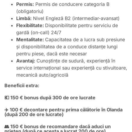
Permis:
Permis de conducere categoria B
(obligatoriu)
Limbă:
Nivel Engleză B2 (intermediar-avansat)
Flexibilitate:
Disponibilitate pentru serviciu de
gardă (on-call) 24/7
Mentalitate:
Capacitatea de a lucra sub presiune
și disponibilitatea de a conduce distanțe lungi
pentru piese, dacă este necesar
Avantaj:
Cunoștințe de sudură, experiență în
service internațional sau experiență cu stivuitoare,
mecanică auto/agricolă
Beneficii extra:
💶 150 € bonus după 300 de ore lucrate
✈️ 100 € decontare pentru prima călătorie în Olanda
(după 200 de ore lucrate)
👥 150 € bonus de recomandare dacă aduci un
prieten (după ce acesta a lucrat 200 de ore)