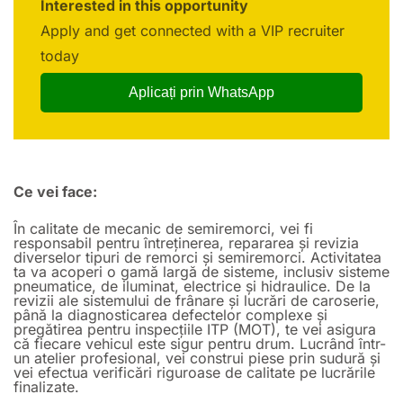
Interested in this opportunity
Apply and get connected with a VIP recruiter
today
Aplicați prin WhatsApp
Ce vei face:
În calitate de mecanic de semiremorci, vei fi
responsabil pentru întreținerea, repararea și revizia
diverselor tipuri de remorci și semiremorci. Activitatea
ta va acoperi o gamă largă de sisteme, inclusiv sisteme
pneumatice, de iluminat, electrice și hidraulice. De la
revizii ale sistemului de frânare și lucrări de caroserie,
până la diagnosticarea defectelor complexe și
pregătirea pentru inspecțiile ITP (MOT), te vei asigura
că fiecare vehicul este sigur pentru drum. Lucrând într-
un atelier profesional, vei construi piese prin sudură și
vei efectua verificări riguroase de calitate pe lucrările
finalizate.