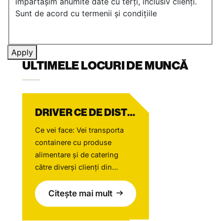
împărtășim anumite date cu terți, inclusiv clienți.
Sunt de acord cu termenii și condițiile
Apply
ULTIMELE LOCURI DE MUNCĂ
DRIVER CE DE DISTRIBUȚIE MAGAZIN
Ce vei face: Vei transporta
containere cu produse
alimentare și de catering
către diverși clienți din
sectorul Horeca, în principal
în zona Amsterdam,
Citește mai mult
contribuind în fiecare zi la
oferirea unui serviciu