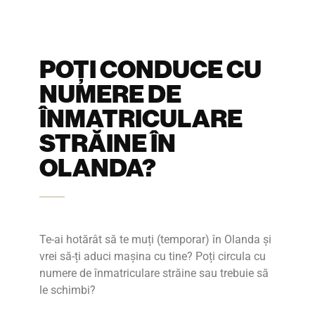
POȚI CONDUCE CU
NUMERE DE
ÎNMATRICULARE
STRĂINE ÎN
OLANDA?
Te-ai hotărât să te muți (temporar) în Olanda și
vrei să-ți aduci mașina cu tine? Poți circula cu
numere de înmatriculare străine sau trebuie să
le schimbi?