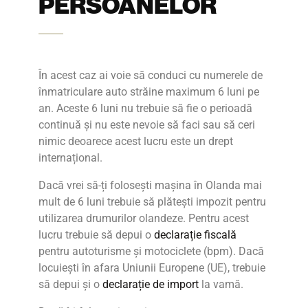
PERSOANELOR
În acest caz ai voie să conduci cu
numerele de
înmatriculare auto străine
maximum 6 luni pe
an. Aceste 6 luni nu trebuie să fie o perioadă
continuă și nu este nevoie să faci sau să ceri
nimic deoarece acest lucru este un drept
internațional.
Dacă vrei să-ți folosești mașina în Olanda mai
mult de 6 luni trebuie să plătești impozit pentru
utilizarea drumurilor olandeze. Pentru acest
lucru trebuie să depui o
declarație fiscală
pentru autoturisme și motociclete (bpm).
Dacă
locuiești în afara Uniunii Europene (UE), trebuie
să depui și o
declarație de import
la vamă.