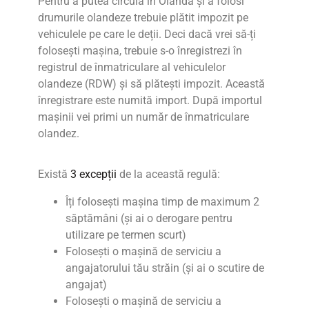
Pentru a putea circula în Olanda și a folosi
drumurile olandeze trebuie plătit impozit pe
vehiculele pe care le deții. Deci dacă vrei să-ți
folosești mașina, trebuie s-o înregistrezi în
registrul de înmatriculare al vehiculelor
olandeze (RDW) și să plătești impozit. Această
înregistrare este numită import. După importul
mașinii vei primi
un număr de înmatriculare
olandez.
Există
3 excepții
de la această regulă:
Îți folosești mașina timp de maximum 2
săptămâni (și ai o derogare pentru
utilizare pe termen scurt)
Folosești o mașină de serviciu a
angajatorului tău străin (și ai o scutire de
angajat)
Folosești o mașină de serviciu a