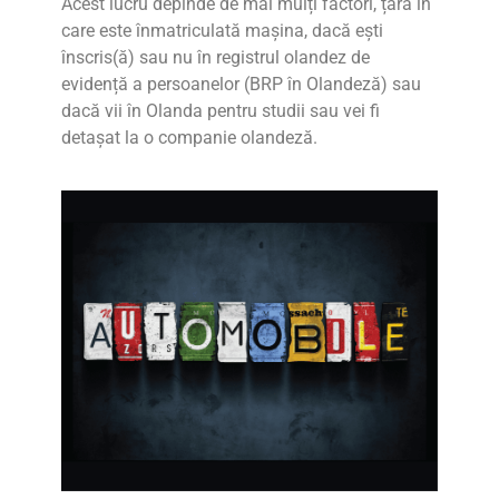
Acest lucru depinde de mai mulți factori, țara în
care este înmatriculată mașina, dacă
ești
înscris(ă) sau nu în registrul olandez de
evidență a persoanelor (BRP în Olandeză) sau
dacă vii în Olanda pentru studii sau vei fi
detașat la o companie olandeză.